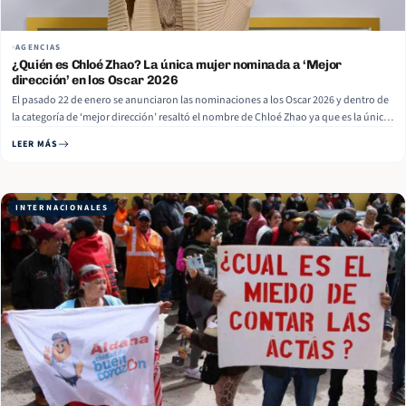
AGENCIAS
¿Quién es Chloé Zhao? La única mujer nominada a ‘Mejor
dirección’ en los Oscar 2026
El pasado 22 de enero se anunciaron las nominaciones a los Oscar 2026 y dentro de
la categoría de ‘mejor dirección’ resaltó el nombre de Chloé Zhao ya que es la única
mujer dentro de la contienda. La directora de la también nominada a ‘mejor
LEER MÁS
película’ Hamnet, se convirtió… Read More
INTERNACIONALES