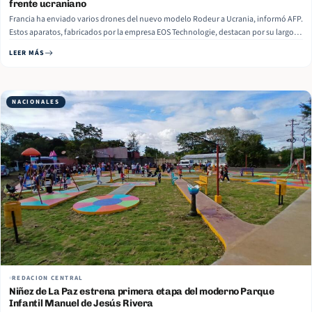
frente ucraniano
Francia ha enviado varios drones del nuevo modelo Rodeur a Ucrania, informó AFP.
Estos aparatos, fabricados por la empresa EOS Technologie, destacan por su largo
alcance de hasta 500 kilómetros y una autonomía de vuelo de cinco horas. Se señala
LEER MÁS
que, tomando como referencia las lecciones del conflicto… Read More
NACIONALES
REDACION CENTRAL
Niñez de La Paz estrena primera etapa del moderno Parque
Infantil Manuel de Jesús Rivera