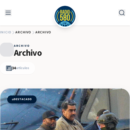
Saltar al contenido
INICIO
ARCHIVO
ARCHIVO
ARCHIVO
Archivo
34
artículos
DESTACADO