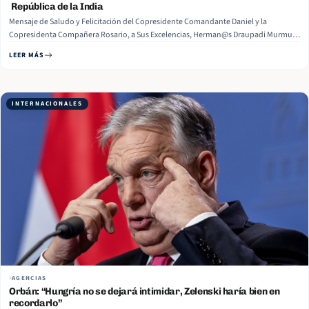
República de la India
Mensaje de Saludo y Felicitación del Copresidente Comandante Daniel y la
Copresidenta Compañera Rosario, a Sus Excelencias, Herman@s Draupadi Murmu y
Narendra Modi, Presidenta y Primer Ministro de la República de India,
LEER MÁS
respectivamente, al conmemorarse el Día Nacional de la República en ese Hermano
País. Managua, 25 de… Read More
INTERNACIONALES
AGENCIAS
Orbán: “Hungría no se dejará intimidar, Zelenski haría bien en
recordarlo”