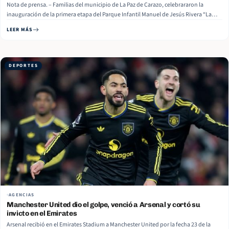
Nota de prensa. – Familias del municipio de La Paz de Carazo, celebrararon la
inauguración de la primera etapa del Parque Infantil Manuel de Jesús Rivera “La
Mascota”, un espacio diseñado para la recreación segura y el disfrute de la niñez,
LEER MÁS
reafirmando el compromiso con el bienestar comunitario. GALERÍA DE… Read More
DEPORTES
AGENCIAS
Manchester United dio el golpe, venció a Arsenal y cortó su
invicto en el Emirates
Arsenal recibió en el Emirates Stadium a Manchester United por la fecha 23 de la