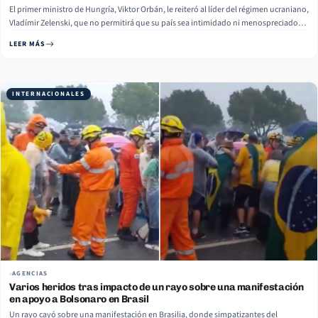
El primer ministro de Hungría, Viktor Orbán, le reiteró al líder del régimen ucraniano,
Vladímir Zelenski, que no permitirá que su país sea intimidado ni menospreciado
por nadie. “Hungría no se dejará intimidar”, escribió Orbán este domingo en su
LEER MÁS
cuenta de X. “Los presidentes van y vienen, puede… Read More
INTERNACIONALES
AGENCIAS
Varios heridos tras impacto de un rayo sobre una manifestación
en apoyo a Bolsonaro en Brasil
Un rayo cayó sobre una manifestación en Brasilia, donde simpatizantes del