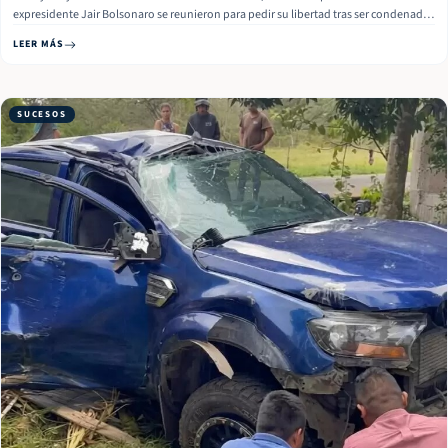
expresidente Jair Bolsonaro se reunieron para pedir su libertad tras ser condenado
por golpismo. El incidente, que tuvo lugar este domingo, dejó a varias personas
LEER MÁS
heridas El suceso ocurrió alrededor de la 1 p.m. en la Praça… Read More
SUCESOS