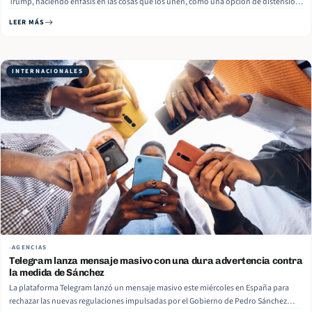
Trump, haciendo énfasis en las cosas que los unen, como una opción de distensión
entre dos líderes que hace poco se insultaban públicamente. “La verdad es que me
LEER MÁS
gustan los gringos francos, que digan lo… Read More
INTERNACIONALES
AGENCIAS
Telegram lanza mensaje masivo con una dura advertencia contra
la medida de Sánchez
La plataforma Telegram lanzó un mensaje masivo este miércoles en España para
rechazar las nuevas regulaciones impulsadas por el Gobierno de Pedro Sánchez