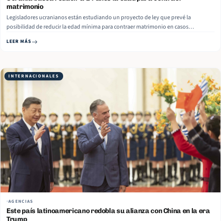
matrimonio
Legisladores ucranianos están estudiando un proyecto de ley que prevé la
posibilidad de reducir la edad mínima para contraer matrimonio en casos
específicos. La enmienda sería incluida en el nuevo Código Civil de Ucrania y su
LEER MÁS
texto está disponible en el sitio web de la Rada Suprema (Parlamento ucraniano).
Read More
INTERNACIONALES
AGENCIAS
Este país latinoamericano redobla su alianza con China en la era
Trump