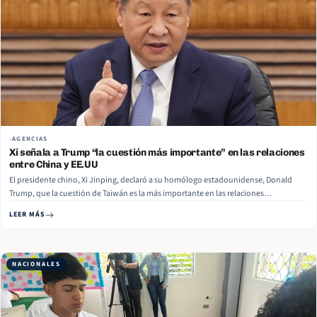
AGENCIAS
Xi señala a Trump “la cuestión más importante” en las relaciones
entre China y EE.UU
El presidente chino, Xi Jinping, declaró a su homólogo estadounidense, Donald
Trump, que la cuestión de Taiwán es la más importante en las relaciones
bilaterales, informó la agencia Xinhua. “Taiwán es territorio chino, y China debe
LEER MÁS
defender su soberanía nacional y su integridad territorial. Nunca permitirá que
Taiwán se separe. Estados… Read More
NACIONALES