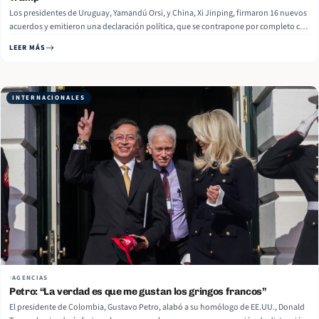
Los presidentes de Uruguay, Yamandú Orsi, y China, Xi Jinping, firmaron 16 nuevos
acuerdos y emitieron una declaración política, que se contrapone por completo con
la agenda internacional que lleva a cabo el Gobierno de EE.UU. Después de que Orsi
LEER MÁS
fuera recibido el martes por Xi en Pekín,… Read More
INTERNACIONALES
AGENCIAS
Petro: “La verdad es que me gustan los gringos francos”
El presidente de Colombia, Gustavo Petro, alabó a su homólogo de EE.UU., Donald