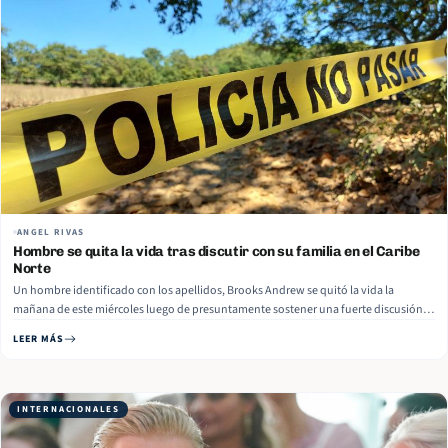
ANGEL RIVAS
Hombre se quita la vida tras discutir con su familia en el Caribe
Norte
Un hombre identificado con los apellidos, Brooks Andrew se quitó la vida la
mañana de este miércoles luego de presuntamente sostener una fuerte discusión
con su familia en el Barrio Alemán en Bilwi, Puerto Cabezas. De acuerdo con medios
LEER MÁS
locales, el sujeto se privó de la vida colgándose… Read More
INTERNACIONALES