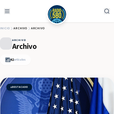
Saltar al contenido
INICIO
ARCHIVO
ARCHIVO
ARCHIVO
Archivo
42
artículos
DESTACADO