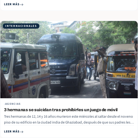
para impedir el acceso a redes a menores de 16 años. Mediante un mensaje masivo,
LEER MÁS
el servicio de mensajería replicó las advertencias de su fundador,… Read More
INTERNACIONALES
AGENCIAS
3 hermanas se suicidan tras prohibirles un juego de móvil
Tres hermanas de 12, 14 y 16 años murieron este miércoles al saltar desde el noveno
piso de su edificio en la ciudad india de Ghaziabad, después de que sus padres les
retiraran el teléfono móvil por su adicción a un juego en línea de origen surcoreano,
LEER MÁS
informan medios… Read More