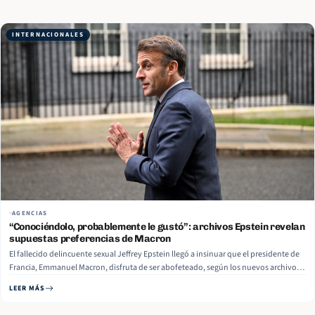
INTERNACIONALES
AGENCIAS
“Conociéndolo, probablemente le gustó”: archivos Epstein revelan
supuestas preferencias de Macron
El fallecido delincuente sexual Jeffrey Epstein llegó a insinuar que el presidente de
Francia, Emmanuel Macron, disfruta de ser abofeteado, según los nuevos archivos
relacionados con el caso Epstein que fueron publicados por el Departamento de
LEER MÁS
Justicia de EE.UU. la semana pasada. “Mis alemanes dijeron que fue una… Read
More