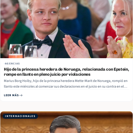
AGENCIAS
Hijo de la princesa heredera de Noruega, relacionada con Epstein,
rompe en llanto en pleno juicio por violaciones
Marius Borg Hoiby, hijo de la princesa heredera Mette‑Marit de Noruega, rompió en
llanto este miércoles al comenzar sus declaraciones en el juicio en su contra en el
Tribunal de Distrito de Oslo, al ser acusado de violación y otros delitos sexuales
LEER MÁS
cometidos en 2018, reporta NRK. “Me resulta increíblemente… Read More
INTERNACIONALES