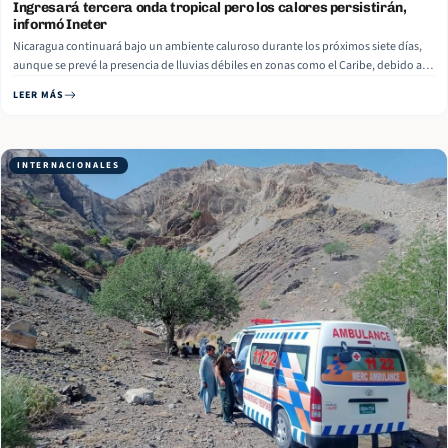
Ingresará tercera onda tropical pero los calores persistirán,
informó Ineter
Nicaragua continuará bajo un ambiente caluroso durante los próximos siete días,
aunque se prevé la presencia de lluvias débiles en zonas como el Caribe, debido al
ingreso de la tercera onda tropical, informó el Director de Cambio Climático del
LEER MÁS
Instituto Nicaragüense de Estudios Territoriales (Ineter), Manuel Prado. Read More
INTERNACIONALES