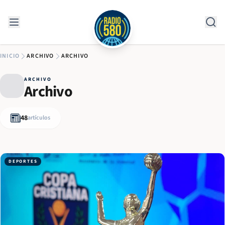
Saltar al contenido
INICIO
ARCHIVO
ARCHIVO
ARCHIVO
Archivo
48
artículos
DEPORTES