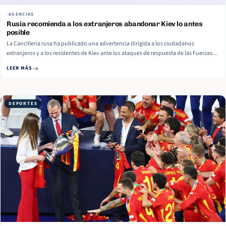
AGENCIAS
Rusia recomienda a los extranjeros abandonar Kiev lo antes
posible
La Cancillería rusa ha publicado una advertencia dirigida a los ciudadanos
extranjeros y a los residentes de Kiev ante los ataques de respuesta de las Fuerzas
Armadas rusas a los atentados terroristas ucranianos contra la población civil de
LEER MÁS
Rusia, incluido el reciente ataque mortal contra la residencia estudiantil en
Starobelsk, que se cobró la vida de 21… Read More
DEPORTES