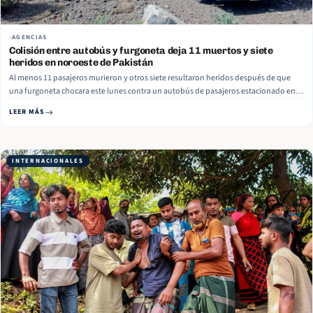
AGENCIAS
Colisión entre autobús y furgoneta deja 11 muertos y siete
heridos en noroeste de Pakistán
Al menos 11 pasajeros murieron y otros siete resultaron heridos después de que
una furgoneta chocara este lunes contra un autobús de pasajeros estacionado en la
autopista Swat, en la provincia paquistaní de Khyber Pakhtunkhwa, en el noroeste
LEER MÁS
del país, informaron funcionarios de rescate. El accidente ocurrió cerca… Read More
INTERNACIONALES