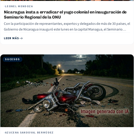
LEONEL MENDOZA
Nicaragua insta a erradicar el yugo colonial en inauguración de
Seminario Regional de la ONU
Con la participación de representantes, expertos y delegados de más de 30 países, el
Gobierno de Nicaragua inauguró este lunes en la capital Managua, el Seminario
Regional del Comité Especial de Descolonización de la Organización de las Naciones
LEER MÁS
Unidas (C-24), el cual busca trazar propuestas concretas para poner fin… Read More
SUCESOS
AZUCENA SANDOVAL BERMÚDEZ