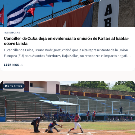
AGENCIAS
Canciller de Cuba deja en evidencia la omisión de Kallas al hablar
sobre la isla
El canciller de Cuba, Bruno Rodríguez, criticó que la alta representante de la Unión
Europea (EU) para Asuntos Exteriores, Kaja Kallas, no reconozca el impacto negativo
que ha causado el bloqueo contra el país caribeño en sus declaraciones sobre la
LEER MÁS
política interna y económica cubana. En una interacción en su cuenta de X,
Rodríguez aseveró… Read More
DEPORTES