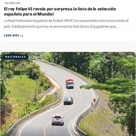
AGENCIAS
El rey Felipe VI revela por sorpresa la lista de la selección
española para el Mundial
La Real Federación Española de Fútbol (RFEF) ha sorprendido este lunes a todo el
país. Estaba previsto que hoy se anunciara la lista de los 26 jugadores que
disputarán el próximo Mundial en México, EEUU y Canadá, pero ha sido el
LEER MÁS
propio rey Felipe VI quien ha presentado la alineación. Read More
NACIONALES