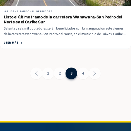
AZUCENA SANDOVAL BERMÚDEZ
Listo el último tramo de la carretera Wanawana-San Pedro del
Norte en el Caribe Sur
Setenta y seis mil pobladores serán beneficiados con la inauguración este viernes,
de la carretera Wanawana-San Pedro del Norte, en el municipio de Paiwas, Caribe
Sur. Según informó este lunes el Ministerio de Transporte e Infraestructura (MTI),
LEER MÁS
son 20 kilómetros que corresponden al último tramo de esta importante… Read
More
1
2
3
4