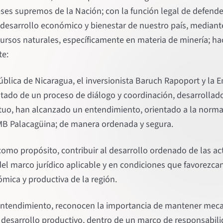
eses supremos de la Nación; con la función legal de defend
el desarrollo económico y bienestar de nuestro país, media
cursos naturales, específicamente en materia de minería; h
te:
ública de Nicaragua, el inversionista Baruch Rapoport y l
ltado de un proceso de diálogo y coordinación, desarrolla
uo, han alcanzado un entendimiento, orientado a la normal
MB Palacagüina; de manera ordenada y segura.
omo propósito, contribuir al desarrollo ordenado de las ac
del marco jurídico aplicable y en condiciones que favorezc
mica y productiva de la región.
e entendimiento, reconocen la importancia de mantener me
 desarrollo productivo, dentro de un marco de responsabili