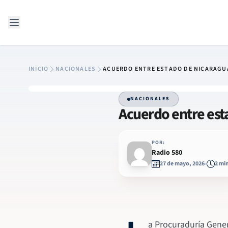
Saltar al contenido
INICIO
NACIONALES
ACUERDO ENTRE ESTADO DE NICARAGUA
NACIONALES
Acuerdo entre est
POR:
Radio 580
27 de mayo, 2026
2 mi
a Procuraduría Gener