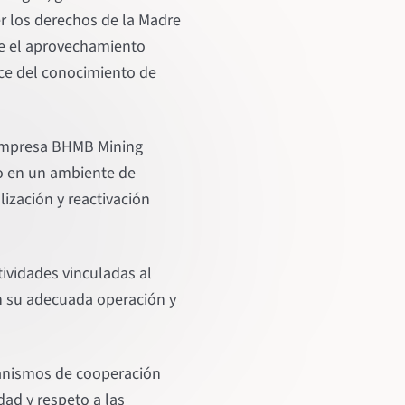
er los derechos de la Madre
nte el aprovechamiento
ace del conocimiento de
a Empresa BHMB Mining
do en un ambiente de
ización y reactivación
tividades vinculadas al
an su adecuada operación y
canismos de cooperación
dad y respeto a las