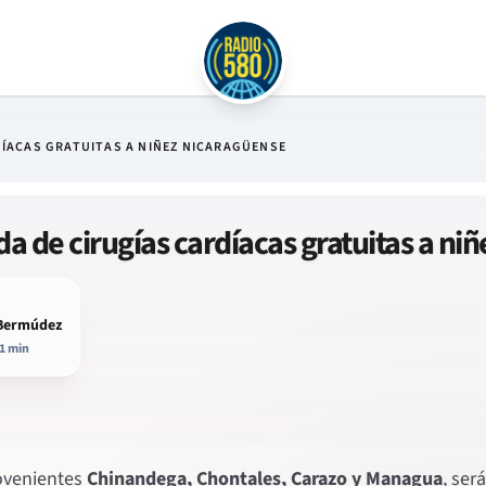
ÍACAS GRATUITAS A NIÑEZ NICARAGÜENSE
a de cirugías cardíacas gratuitas a ni
 Bermúdez
1 min
venientes
Chinandega, Chontales, Carazo y Managua
, ser