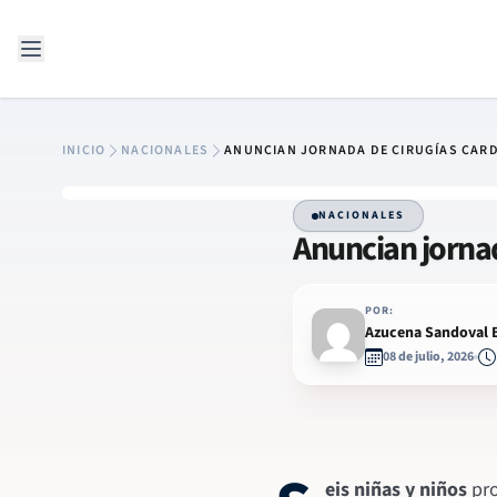
Saltar al contenido
INICIO
NACIONALES
ANUNCIAN JORNADA DE CIRUGÍAS CARD
NACIONALES
Anuncian jornad
POR:
Azucena Sandoval
08 de julio, 2026
eis niñas y niños
pro