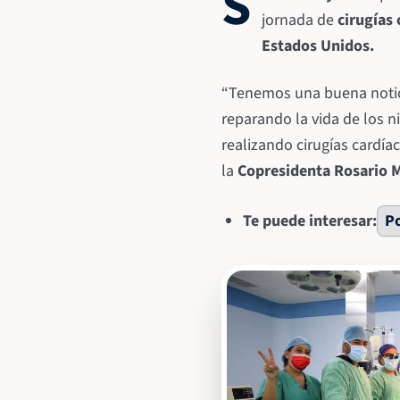
S
jornada de
cirugías 
Estados Unidos.
“Tenemos una buena noticia
reparando la vida de los n
realizando cirugías cardía
la
Copresidenta Rosario M
Te puede interesar:
Po