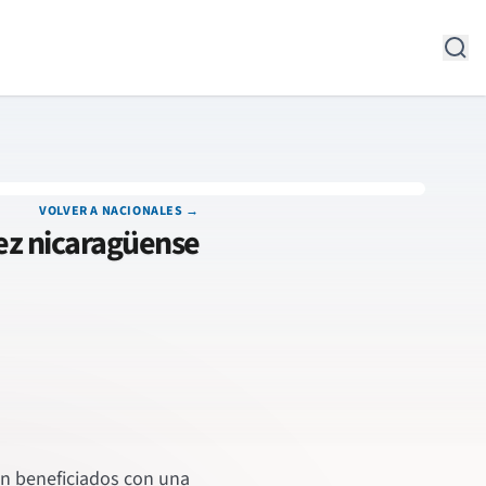
VOLVER A NACIONALES →
ñez nicaragüense
án beneficiados con una