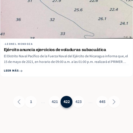
LEONEL MENDOZA
Ejército anuncia ejercicios de voladuras subacuática
El Distrito Naval Pacífico de la Fuerza Naval del Ejército de Nicaragua informa que, el
15 de mayo de 2021, en horario de 09:00 a.m. a las 01:00 p.m. realizará el PRIMER
EJERCICIO DE VOLADURAS SUBACUÁTICA, a 3 millas náuticas al sureste de la isla El
LEER MÁS
Cardón, municipio… Read More
1
…
421
422
423
…
445