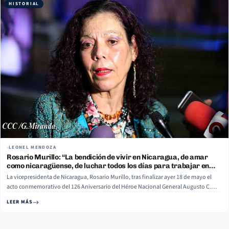
HISTORIAL
LEONEL MENDOZA
Rosario Murillo: “La bendición de vivir en Nicaragua, de amar
como nicaragüense, de luchar todos los días para trabajar en
paz”
La vicepresidenta de Nicaragua, Rosario Murillo, tras finalizar ayer 18 de mayo el
acto conmemorativo del 126 Aniversario del Héroe Nacional General Augusto C.
Sandino, en la Plaza de la Revolución, fue enfática al decir que “las familias que
LEER MÁS
quieren un futuro, merecen respeto, así como, que se… Read More