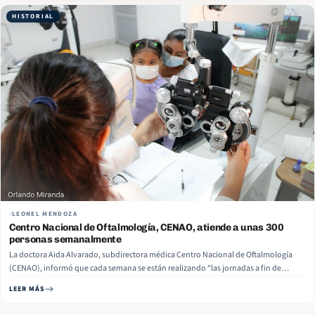
HISTORIAL
LEONEL MENDOZA
Centro Nacional de Oftalmología, CENAO, atiende a unas 300
personas semanalmente
La doctora Aida Alvarado, subdirectora médica Centro Nacional de Oftalmología
(CENAO), informó que cada semana se están realizando “las jornadas a fin de
reducir las listas de espera, atender a la brevedad posible a los pacientes y generar
LEER MÁS
satisfacción en ellos”. Una de las atendidas en… Read More