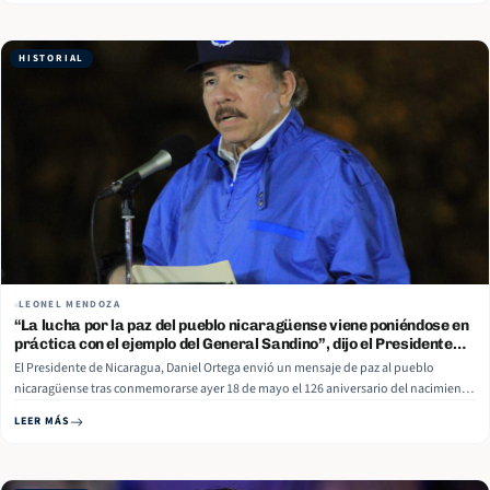
Read More
HISTORIAL
LEONEL MENDOZA
“La lucha por la paz del pueblo nicaragüense viene poniéndose en
práctica con el ejemplo del General Sandino”, dijo el Presidente
Daniel Ortega, en su 126 Aniversario de su natalicio
El Presidente de Nicaragua, Daniel Ortega envió un mensaje de paz al pueblo
nicaragüense tras conmemorarse ayer 18 de mayo el 126 aniversario del nacimiento
de Augusto C. Sandino, Héroe Nacional, “a lucha por la paz del pueblo nicaragüense
LEER MÁS
que viene poniéndose en práctica con el ejemplo del… Read More