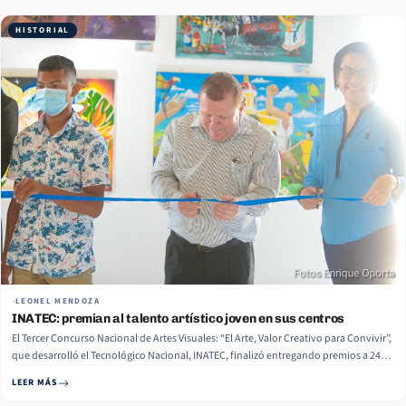
HISTORIAL
LEONEL MENDOZA
INATEC: premian al talento artístico joven en sus centros
El Tercer Concurso Nacional de Artes Visuales: “El Arte, Valor Creativo para Convivir”,
que desarrolló el Tecnológico Nacional, INATEC, finalizó entregando premios a 24
obras destacadas de los estudiantes artistas ganadores. 800 Estudiantes de unos 45
LEER MÁS
centros técnicos que hay en Nicaragua participaron. Este… Read More