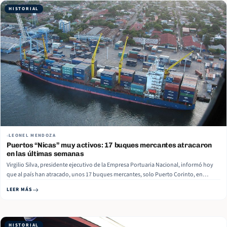
HISTORIAL
LEONEL MENDOZA
Puertos “Nicas” muy activos: 17 buques mercantes atracaron
en las últimas semanas
Virgilio Silva, presidente ejecutivo de la Empresa Portuaria Nacional, informó hoy
que al país han atracado, unos 17 buques mercantes, solo Puerto Corinto, en
Chinandega, en el Pacifico, se atendió 13 buques internacionales, entre ellos, 4
LEER MÁS
container que trajeron 1 mil 002 contenedores con productos de importación,
tales… Read More
HISTORIAL