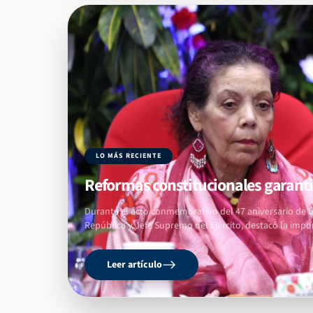
LO MÁS RECIENTE
Reformas constitucionales garantiz
Durante el acto conmemorativo del 47 aniversario de f
República y Jefe Supremo del Ejército, destacó la impo
Leer artículo