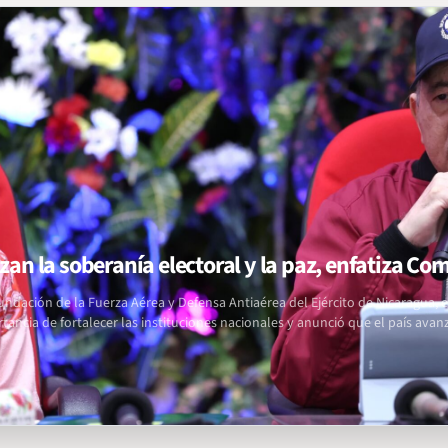
an la soberanía electoral y la paz, enfatiza C
undación de la Fuerza Aérea y Defensa Antiaérea del Ejército de Nicaragua,
rtancia de fortalecer las instituciones nacionales y anunció que el país av