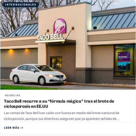
INTERNACIONALES
AGENCIAS
Taco Bell recurre a su “fórmula mágica” tras el brote de
ciclosporosis en EE.UU
Las ventas de Taco Bell han caído con fuerza en medio del brote nacional de
ciclosporosis, aunque sus directivos aseguran que ya aparecen señales de
recuperación. Las autoridades sanitarias han identificado más de 11.000
LEER MÁS
casos confirmados o sospechosos de esta infección intestinal, que puede causar