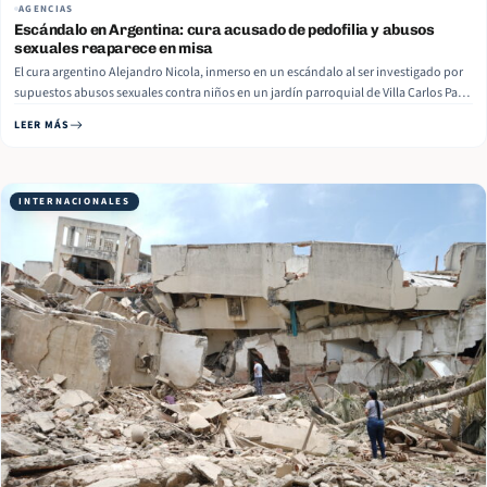
AGENCIAS
Escándalo en Argentina: cura acusado de pedofilia y abusos
sexuales reaparece en misa
El cura argentino Alejandro Nicola, inmerso en un escándalo al ser investigado por
supuestos abusos sexuales contra niños en un jardín parroquial de Villa Carlos Paz,
provincia de Córdoba, Argentina, reapareció con su vestimenta sacerdotal en una
LEER MÁS
misa que él mismo celebró en la Catedral de la ciudad cordobesa junto al párroco…
Read More
INTERNACIONALES