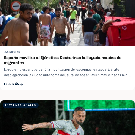
AGENCIAS
España moviliza al Ejército a Ceuta tras la llegada masiva de
migrantes
El Gobierno español ordenó la movilización de los componentes del Ejército
desplegados en la ciudad autónoma de Ceuta, donde en las últimas jornadas se ha
producido una llegada masiva de migrantes procedentes del vecino
LEER MÁS
Marruecos, reporta El País. Según ese informe, las tropas apoyarán la labor que ya
realizan los efectivos… Read More
INTERNACIONALES