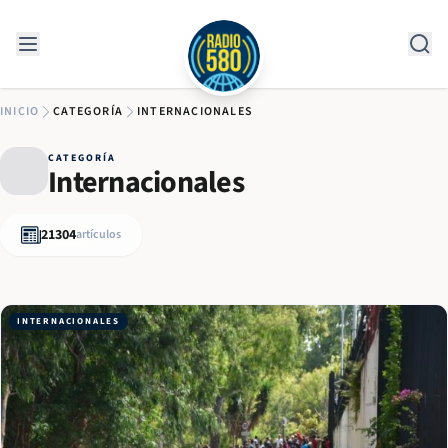
Saltar al contenido
INICIO
CATEGORÍA
INTERNACIONALES
CATEGORÍA
Internacionales
21304
artículos
INTERNACIONALES