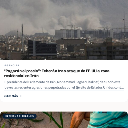
AGENCIAS
“Pagarán el precio”: Teherán tras ataque de EE.UU a zona
residencial en Irán
El presidente del Parlamento de Irán, Mohammad Bagher Ghalibaf, denunció este
jueves las recientes agresiones perpetradas por el Ejército de Estados Unidos contra
una zona residencial en la isla iraní de Qeshm y prometió represalias. “Estados
LEER MÁS
Unidos se mancha las manos con un nuevo crimen cada día; el ataque terrorista…
Read More
INTERNACIONALES