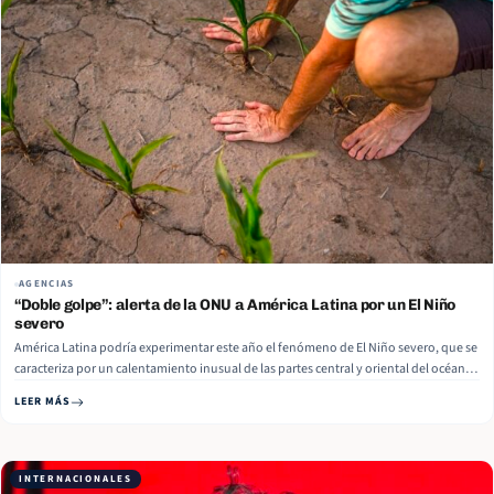
AGENCIAS
“Doble golpe”: alerta de la ONU a América Latina por un El Niño
severo
América Latina podría experimentar este año el fenómeno de El Niño severo, que se
caracteriza por un calentamiento inusual de las partes central y oriental del océano
Pacífico, entre octubre y diciembre, afirmó un alto funcionario de Naciones Unidas,
LEER MÁS
Máximo Torero, a Reuters. El fenómeno podría empeorar el suministro de
productos agrícolas, que ya… Read More
INTERNACIONALES