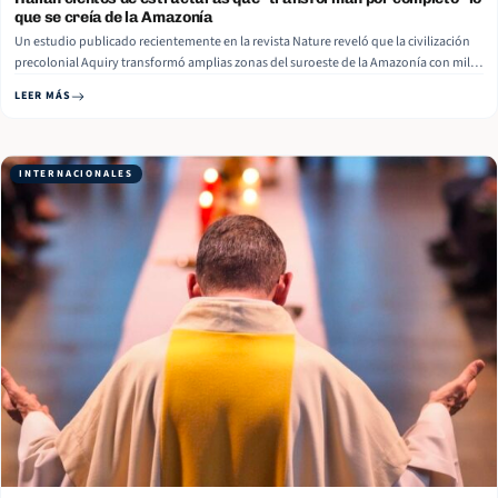
que se creía de la Amazonía
Un estudio publicado recientemente en la revista Nature reveló que la civilización
precolonial Aquiry transformó amplias zonas del suroeste de la Amazonía con miles
de estructuras geométricas de tierra ocultas bajo el bosque. Con ayuda de la
LEER MÁS
tecnología LIDAR, un sistema de teledetección que utiliza pulsos de láser para crear
mapas tridimensionales, los investigadores estimaron… Read More
INTERNACIONALES