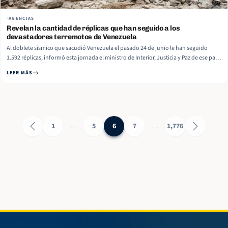
AGENCIAS
Revelan la cantidad de réplicas que han seguido a los
devastadores terremotos de Venezuela
Al doblete sísmico que sacudió Venezuela el pasado 24 de junio le han seguido
1.592 réplicas, informó esta jornada el ministro de Interior, Justicia y Paz de ese país
suramericano, Diosdado Cabello. El funcionario explicó que, con el paso de los días,
LEER MÁS
la cantidad de sismos ha disminuido gradualmente. “Comenzamos… Read More
1
…
5
6
7
…
1,776