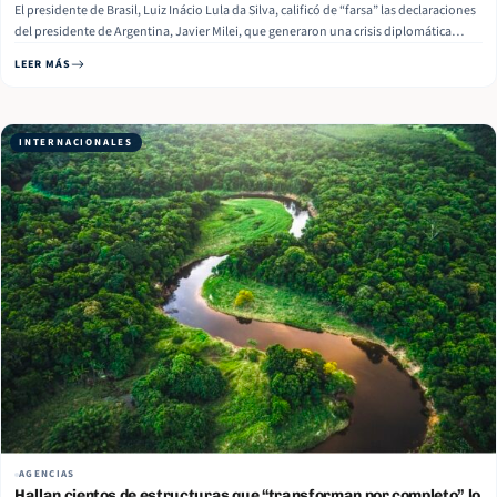
El presidente de Brasil, Luiz Inácio Lula da Silva, calificó de “farsa” las declaraciones
del presidente de Argentina, Javier Milei, que generaron una crisis diplomática
entre ambos países el pasado fin de semana, informan medios locales este
LEER MÁS
miércoles. “Vieron la farsa que montó el presidente argentino. No dije nada porque
mi relación… Read More
INTERNACIONALES
AGENCIAS
Hallan cientos de estructuras que “transforman por completo” lo