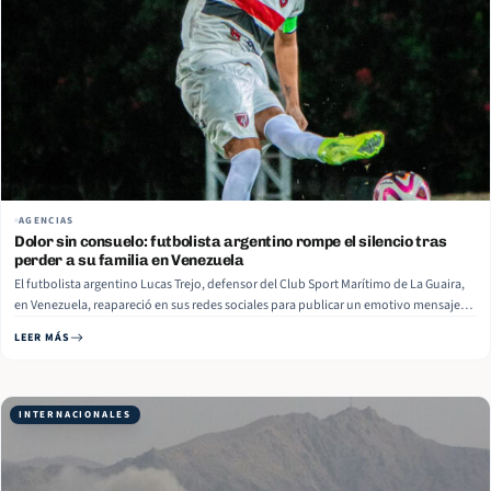
AGENCIAS
Dolor sin consuelo: futbolista argentino rompe el silencio tras
perder a su familia en Venezuela
El futbolista argentino Lucas Trejo, defensor del Club Sport Marítimo de La Guaira,
en Venezuela, reapareció en sus redes sociales para publicar un emotivo mensaje
sobre su lamentable experiencia personal tras los devastadores terremotos que
LEER MÁS
afectaron a ese país suramericano el pasado 24 de junio. Trejo, quien perdió a sus
dos hijos y su esposa en… Read More
INTERNACIONALES