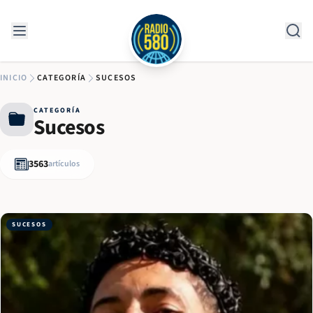
Saltar al contenido
INICIO
CATEGORÍA
SUCESOS
CATEGORÍA
Sucesos
3563
artículos
SUCESOS