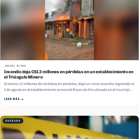
ANGEL RIVAS
Incendio deja C$13 millones en pérdidas en un establecimiento en
el Triángulo Minero
Al menos 13 millones de córdobas en perdidas, dejó un voraz incendio registrado el
2 de agosto en el establecimiento comercial Riscos de Oro ubicado en el municipio
de Rosita, Triángulo Minero, Caribe Norte, informaron medios locales. Ante la
LEER MÁS
emergencia, testigos y dueños de negocios aledaños intentaron sofocar… Read
More
SUCESOS