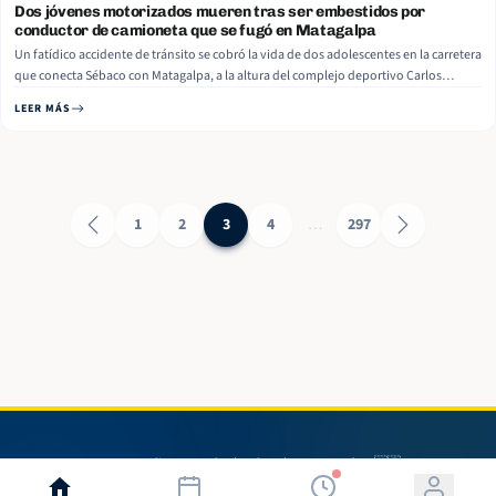
Dos jóvenes motorizados mueren tras ser embestidos por
conductor de camioneta que se fugó en Matagalpa
Un fatídico accidente de tránsito se cobró la vida de dos adolescentes en la carretera
que conecta Sébaco con Matagalpa, a la altura del complejo deportivo Carlos
Fonseca. Las víctimas fueron identificadas como Yenery Alexa Navarro Gutiérrez, de
LEER MÁS
15 años, y Brayan de Jesús Guerrero Castillo, de 17 años. Read More
1
2
3
4
…
297
© 2026 Radio 580. Todos los derechos reservados. 🇳🇮