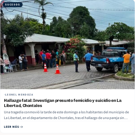
SUCESOS
LEONEL MENDOZA
Hallazgo fatal: Investigan presunto femicidio y suicidio en La
Libertad, Chontales
Una tragedia conmovió la tarde de este domingo a los habitantes del municipio de
La Libertad, en el departamento de Chontales, tras el hallazgo de una pareja sin
vida dentro de una habitación en una cuartería local. Las víctimas fueron
LEER MÁS
identificadas preliminarmente como Freddy Martínez y Junelkis Ríos. Read More