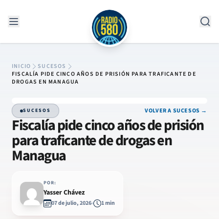
Saltar al contenido
INICIO
SUCESOS
FISCALÍA PIDE CINCO AÑOS DE PRISIÓN PARA TRAFICANTE DE
DROGAS EN MANAGUA
VOLVER A SUCESOS →
SUCESOS
Fiscalía pide cinco años de prisión
para traficante de drogas en
Managua
POR:
Yasser Chávez
07 de julio, 2026
1 min