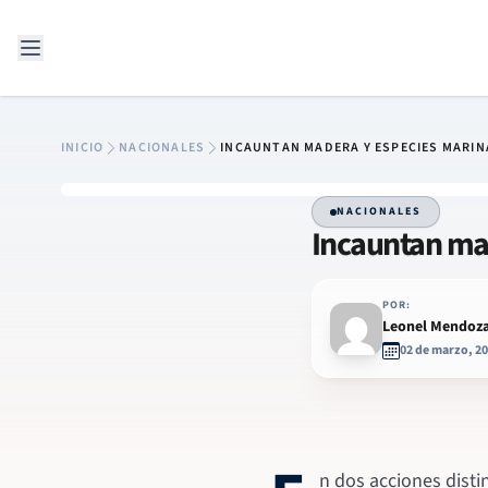
Saltar al contenido
INICIO
NACIONALES
INCAUNTAN MADERA Y ESPECIES MARINA
NACIONALES
Incauntan mad
POR:
Leonel Mendoz
02 de marzo, 2
n dos acciones disti