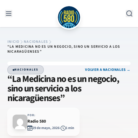
Saltar al contenido
INICIO
NACIONALES
“LA MEDICINA NO ES UN NEGOCIO, SINO UN SERVICIO A LOS
NICARAGÜENSES”
VOLVER A NACIONALES →
NACIONALES
“La Medicina no es un negocio,
sino un servicio a los
nicaragüenses”
POR:
Radio 580
29 de mayo, 2026
1 min