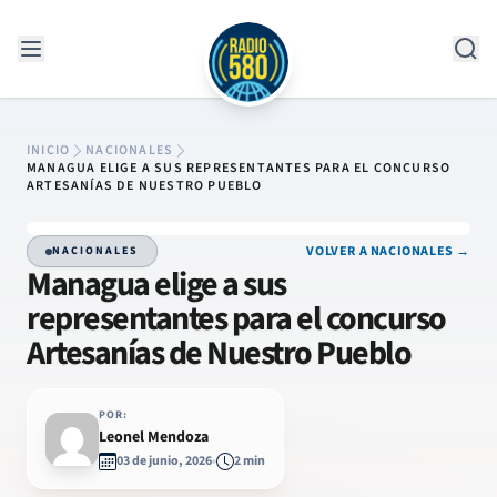
Saltar al contenido
INICIO
NACIONALES
MANAGUA ELIGE A SUS REPRESENTANTES PARA EL CONCURSO
ARTESANÍAS DE NUESTRO PUEBLO
VOLVER A NACIONALES →
NACIONALES
Managua elige a sus
representantes para el concurso
Artesanías de Nuestro Pueblo
POR:
Leonel Mendoza
03 de junio, 2026
2 min