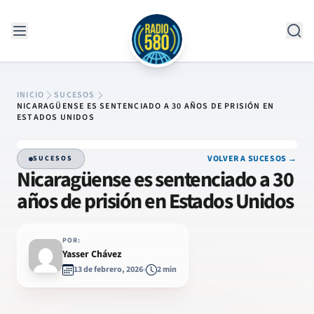
Saltar al contenido
INICIO
SUCESOS
NICARAGÜENSE ES SENTENCIADO A 30 AÑOS DE PRISIÓN EN
ESTADOS UNIDOS
VOLVER A SUCESOS →
SUCESOS
Nicaragüense es sentenciado a 30
años de prisión en Estados Unidos
POR:
Yasser Chávez
13 de febrero, 2026
2 min