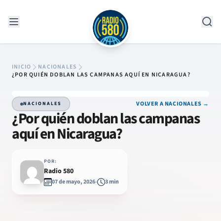
Saltar al contenido
INICIO
NACIONALES
¿POR QUIÉN DOBLAN LAS CAMPANAS AQUÍ EN NICARAGUA?
VOLVER A NACIONALES →
NACIONALES
¿Por quién doblan las campanas
aquí en Nicaragua?
POR:
Radio 580
07 de mayo, 2026
3 min