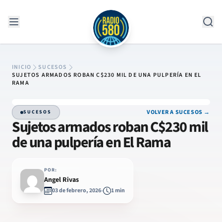
Saltar al contenido
INICIO
SUCESOS
SUJETOS ARMADOS ROBAN C$230 MIL DE UNA PULPERÍA EN EL
RAMA
VOLVER A SUCESOS →
SUCESOS
Sujetos armados roban C$230 mil
de una pulpería en El Rama
POR:
Angel Rivas
03 de febrero, 2026
1 min