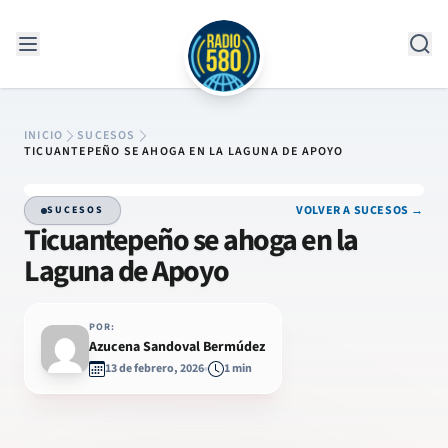
Saltar al contenido
INICIO
SUCESOS
TICUANTEPEÑO SE AHOGA EN LA LAGUNA DE APOYO
VOLVER A SUCESOS →
SUCESOS
Ticuantepeño se ahoga en la
Laguna de Apoyo
POR:
Azucena Sandoval Bermúdez
13 de febrero, 2026
1 min