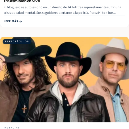
transmisión en vivo
El bloguero se autolesionó en un directo de TikTok tras supuestamente sufrir una
crisis de salud mental. Sus seguidores alertaron a la policía. Perez Hilton fue
hospitalizado el martes 4 de agosto después de que agentes de la Oficina del Sheriff
LEER MÁS
del Condado de Miami-Dade (MDSCO) fueran avisados para… Read More
ESPECTÁCULOS
AGENCIAS