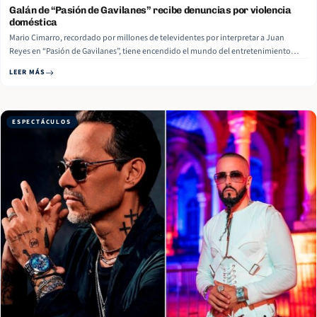
Galán de “Pasión de Gavilanes” recibe denuncias por violencia
doméstica
Mario Cimarro, recordado por millones de televidentes por interpretar a Juan
Reyes en “Pasión de Gavilanes”, tiene encendido el mundo del entretenimiento
luego que se confirmara su divorcio. El actor cubano no solo enfrenta el fin de su
LEER MÁS
matrimonio con la modelo eslovaca Bronislava Gregušová, también lleva a sus
espaldas una serie denuncias por… Read More
ESPECTÁCULOS