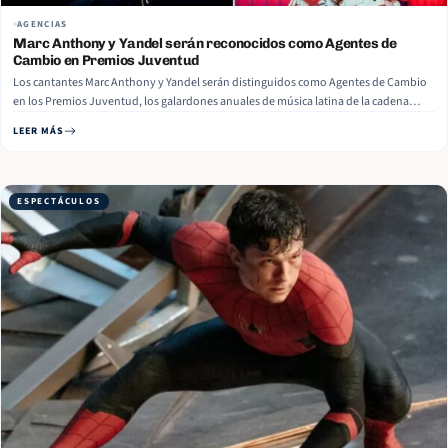
AGENCIAS
Marc Anthony y Yandel serán reconocidos como Agentes de
Cambio en Premios Juventud
Los cantantes Marc Anthony y Yandel serán distinguidos como Agentes de Cambio
en los Premios Juventud, los galardones anuales de música latina de la cadena
estadounidense TelevisaUnivision, que en septiembre celebrarán su primera
LEER MÁS
edición en Europa, anunció este martes la compañía. La gala de los premios, que
se… Read More
ESPECTÁCULOS