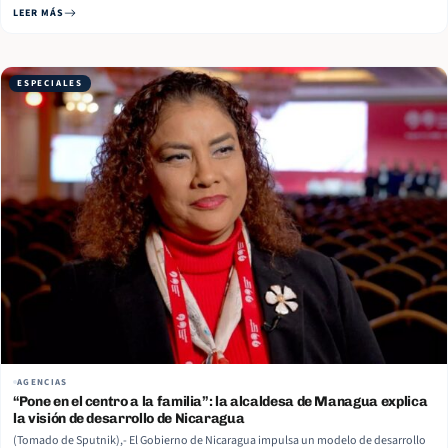
las que, según afirma, existe “trabajo forzoso”. Esto supone un nuevo capítulo de la
LEER MÁS
escalada comercial, en la que Estados Unidos realizó una gran ampliación de su
‘lista negra’, añadiendo… Read More
ESPECIALES
AGENCIAS
“Pone en el centro a la familia”: la alcaldesa de Managua explica
la visión de desarrollo de Nicaragua
(Tomado de Sputnik),- El Gobierno de Nicaragua impulsa un modelo de desarrollo