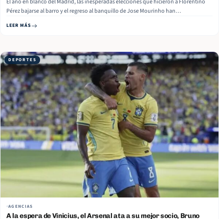
El año en blanco del Madrid, las inesperadas elecciones que hicieron a Florentino
Pérez bajarse al barro y el regreso al banquillo de Jose Mourinho han
revolucionado las oficinas de Valdebebas hasta el punto de convertirse en el verano
LEER MÁS
más caliente que se recuerda en mucho tiempo. El… Read More
DEPORTES
AGENCIAS
A la espera de Vinicius, el Arsenal ata a su mejor socio, Bruno