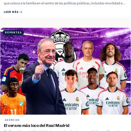
que coloca a la familia en el centro de las políticas públicas, incluidas movilidad e
infraestructura urbana, señaló a Sputnik la alcaldesa de Managua, Reyna Juanita
LEER MÁS
Rueda Alvarado. En este contexto, destacó el empeño de las autoridades… Read
More
DEPORTES
AGENCIAS
El verano más loco del Real Madrid