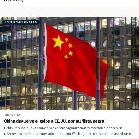
LEER MÁS
Bogotá, Nathaniel ‘Nate’ Morris. Durante una audiencia de confirmación… Read
More
INTERNACIONALES
AGENCIAS
China devuelve el golpe a EE.UU. por su ‘lista negra’
Pekín impuso nuevas sanciones contra organizaciones estadounidenses en
respuesta a las restricciones adoptadas por Washington contra empresas chinas en