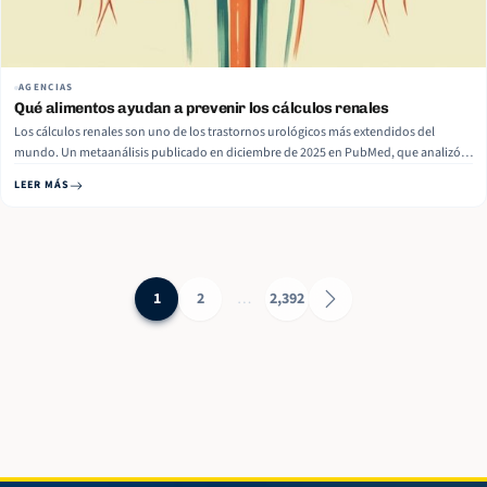
AGENCIAS
Qué alimentos ayudan a prevenir los cálculos renales
Los cálculos renales son uno de los trastornos urológicos más extendidos del
mundo. Un metaanálisis publicado en diciembre de 2025 en PubMed, que analizó
más de 1,2 millones de personas en 22 estudios, estimó que la enfermedad afecta al
LEER MÁS
11% de la población global, con tasas que van del… Read More
1
2
…
2,392