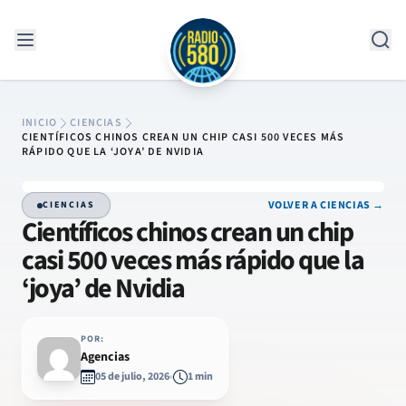
Saltar al contenido
INICIO
CIENCIAS
CIENTÍFICOS CHINOS CREAN UN CHIP CASI 500 VECES MÁS
RÁPIDO QUE LA ‘JOYA’ DE NVIDIA
VOLVER A CIENCIAS →
CIENCIAS
Científicos chinos crean un chip
casi 500 veces más rápido que la
‘joya’ de Nvidia
POR:
Agencias
05 de julio, 2026
1 min