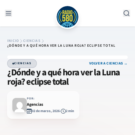
Saltar al contenido
INICIO
CIENCIAS
¿DÓNDE Y A QUÉ HORA VER LA LUNA ROJA? ECLIPSE TOTAL
VOLVER A CIENCIAS →
CIENCIAS
¿Dónde y a qué hora ver la Luna
roja? eclipse total
POR:
Agencias
02 de marzo, 2026
2 min