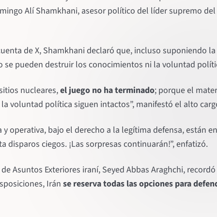
ingo Alí Shamkhani, asesor político del líder supremo del p
cuenta de X, Shamkhani declaró que, incluso suponiendo la 
o se pueden destruir los conocimientos ni la voluntad políti
itios nucleares,
el juego no ha terminado
; porque el mater
a voluntad política siguen intactos”, manifestó el alto carg
ica y operativa, bajo el derecho a la legítima defensa, están
ita disparos ciegos. ¡Las sorpresas continuarán!”, enfatizó.
 de Asuntos Exteriores iraní, Seyed Abbas Araghchi, record
isposiciones, Irán
se reserva todas las opciones para defen