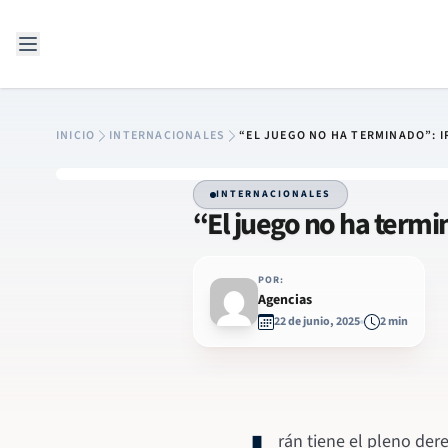
Saltar al contenido
INICIO
INTERNACIONALES
“EL JUEGO NO HA TERMINADO”: 
INTERNACIONALES
“El juego no ha termi
POR:
Agencias
22 de junio, 2025
2 min
rán tiene el pleno der