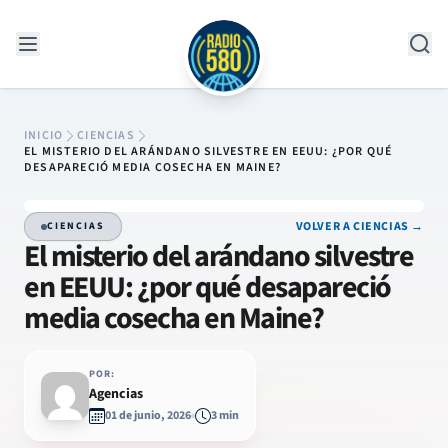
Saltar al contenido
INICIO
CIENCIAS
EL MISTERIO DEL ARÁNDANO SILVESTRE EN EEUU: ¿POR QUÉ
DESAPARECIÓ MEDIA COSECHA EN MAINE?
VOLVER A CIENCIAS →
CIENCIAS
El misterio del arándano silvestre
en EEUU: ¿por qué desapareció
media cosecha en Maine?
POR:
Agencias
01 de junio, 2026
3 min