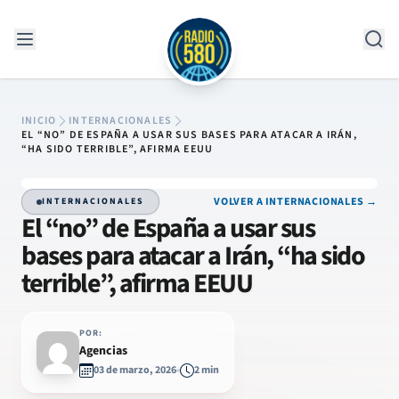
Saltar al contenido
INICIO
INTERNACIONALES
EL “NO” DE ESPAÑA A USAR SUS BASES PARA ATACAR A IRÁN,
“HA SIDO TERRIBLE”, AFIRMA EEUU
VOLVER A INTERNACIONALES →
INTERNACIONALES
El “no” de España a usar sus
bases para atacar a Irán, “ha sido
terrible”, afirma EEUU
POR:
Agencias
03 de marzo, 2026
2 min