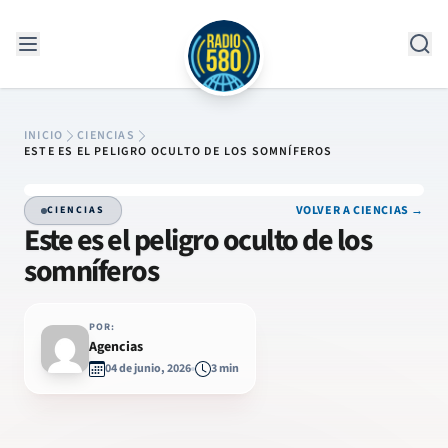
Saltar al contenido
INICIO
CIENCIAS
ESTE ES EL PELIGRO OCULTO DE LOS SOMNÍFEROS
VOLVER A CIENCIAS →
CIENCIAS
Este es el peligro oculto de los
somníferos
POR:
Agencias
04 de junio, 2026
3 min