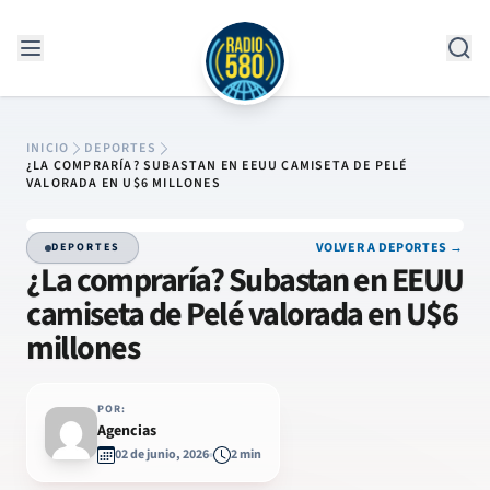
Saltar al contenido
INICIO
DEPORTES
¿LA COMPRARÍA? SUBASTAN EN EEUU CAMISETA DE PELÉ
VALORADA EN U$6 MILLONES
VOLVER A DEPORTES →
DEPORTES
¿La compraría? Subastan en EEUU
camiseta de Pelé valorada en U$6
millones
POR:
Agencias
02 de junio, 2026
2 min