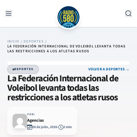
Saltar al contenido
INICIO
DEPORTES
LA FEDERACIÓN INTERNACIONAL DE VOLEIBOL LEVANTA TODAS
LAS RESTRICCIONES A LOS ATLETAS RUSOS
VOLVER A DEPORTES →
DEPORTES
La Federación Internacional de
Voleibol levanta todas las
restricciones a los atletas rusos
POR:
Agencias
08 de julio, 2026
2 min