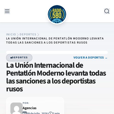
Saltar al contenido
INICIO
DEPORTES
LA UNIÓN INTERNACIONAL DE PENTATLÓN MODERNO LEVANTA
TODAS LAS SANCIONES A LOS DEPORTISTAS RUSOS
VOLVER A DEPORTES →
DEPORTES
La Unión Internacional de
Pentatlón Moderno levanta todas
las sanciones a los deportistas
rusos
POR:
Agencias
09 de julio, 2026
2 min