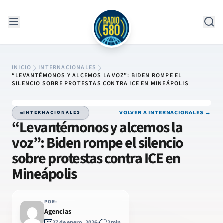
Saltar al contenido
INICIO
INTERNACIONALES
“LEVANTÉMONOS Y ALCEMOS LA VOZ”: BIDEN ROMPE EL
SILENCIO SOBRE PROTESTAS CONTRA ICE EN MINEÁPOLIS
VOLVER A INTERNACIONALES →
INTERNACIONALES
“Levantémonos y alcemos la
voz”: Biden rompe el silencio
sobre protestas contra ICE en
Mineápolis
POR:
Agencias
27 de enero, 2026
2 min