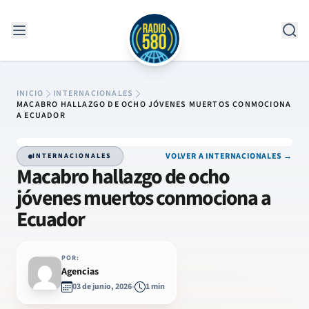
Saltar al contenido
INICIO
INTERNACIONALES
MACABRO HALLAZGO DE OCHO JÓVENES MUERTOS CONMOCIONA
A ECUADOR
VOLVER A INTERNACIONALES →
INTERNACIONALES
Macabro hallazgo de ocho
jóvenes muertos conmociona a
Ecuador
POR:
Agencias
03 de junio, 2026
1 min