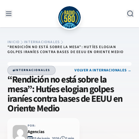
Saltar al contenido
INICIO
INTERNACIONALES
“RENDICIÓN NO ESTÁ SOBRE LA MESA”: HUTÍES ELOGIAN
GOLPES IRANÍES CONTRA BASES DE EEUU EN ORIENTE MEDIO
VOLVER A INTERNACIONALES →
INTERNACIONALES
“Rendición no está sobre la
mesa”: Hutíes elogian golpes
iraníes contra bases de EEUU en
Oriente Medio
POR:
Agencias
03 de junio, 2026
2 min