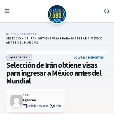
Saltar al contenido
INICIO
DEPORTES
SELECCIÓN DE IRÁN OBTIENE VISAS PARA INGRESAR A MÉXICO
ANTES DEL MUNDIAL
VOLVER A DEPORTES →
DEPORTES
Selección de Irán obtiene visas
para ingresar a México antes del
Mundial
POR:
Agencias
04 de junio, 2026
1 min