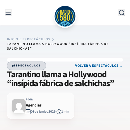
Saltar al contenido
INICIO
ESPECTÁCULOS
TARANTINO LLAMA A HOLLYWOOD “INSÍPIDA FÁBRICA DE
SALCHICHAS”
VOLVER A ESPECTÁCULOS →
ESPECTÁCULOS
Tarantino llama a Hollywood
“insípida fábrica de salchichas”
POR:
Agencias
04 de junio, 2026
1 min