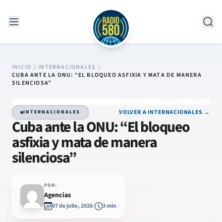
Saltar al contenido
INICIO
INTERNACIONALES
CUBA ANTE LA ONU: “EL BLOQUEO ASFIXIA Y MATA DE MANERA
SILENCIOSA”
VOLVER A INTERNACIONALES →
INTERNACIONALES
Cuba ante la ONU: “El bloqueo
asfixia y mata de manera
silenciosa”
POR:
Agencias
07 de julio, 2026
3 min