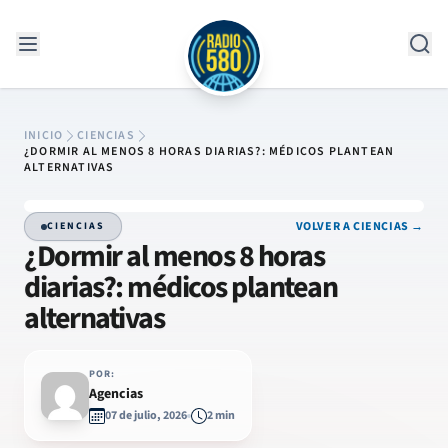
Saltar al contenido
INICIO
CIENCIAS
¿DORMIR AL MENOS 8 HORAS DIARIAS?: MÉDICOS PLANTEAN
ALTERNATIVAS
VOLVER A CIENCIAS →
CIENCIAS
¿Dormir al menos 8 horas
diarias?: médicos plantean
alternativas
POR:
Agencias
07 de julio, 2026
2 min