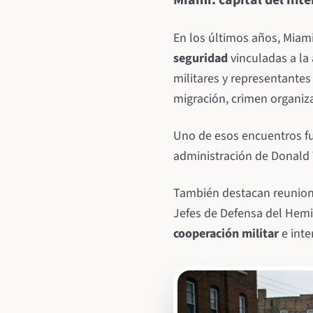
Miami: capital del int
En los últimos años, Miam
seguridad
vinculadas a la
militares y representante
migración, crimen organiza
Uno de esos encuentros f
administración de Donald T
También destacan reunion
Jefes de Defensa del Hemis
cooperación militar
e inte