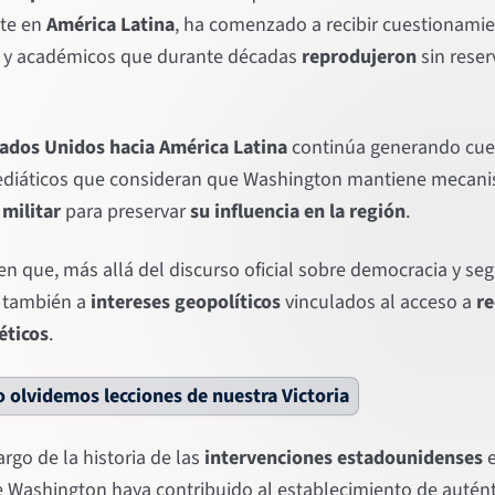
nte en
América Latina
, ha comenzado a recibir cuestionami
s y académicos que durante décadas
reprodujeron
sin reser
stados Unidos hacia América Latina
continúa generando cue
mediáticos que consideran que Washington mantiene mecan
militar
para preservar
su influencia en la región
.
en que, más allá del discurso oficial sobre democracia y seg
 también a
intereses geopolíticos
vinculados al acceso a
re
éticos
.
 olvidemos lecciones de nuestra Victoria
argo de la historia de las
intervenciones estadounidenses
e
 Washington haya contribuido al establecimiento de autén