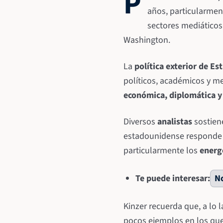
P
años, particularme
sectores mediático
Washington.
La
política exterior de E
políticos, académicos y 
económica, diplomática y 
Diversos
analistas
sostien
estadounidense responde
particularmente los
energ
Te puede interesar:
No
Kinzer recuerda que, a lo l
pocos ejemplos en los que