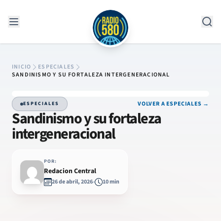
Saltar al contenido
INICIO
ESPECIALES
SANDINISMO Y SU FORTALEZA INTERGENERACIONAL
VOLVER A ESPECIALES →
ESPECIALES
Sandinismo y su fortaleza
intergeneracional
POR:
Redacion Central
26 de abril, 2026
10 min