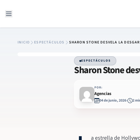
Saltar al contenido
INICIO
ESPECTÁCULOS
SHARON STONE DESVELA LA DESGAR
ESPECTÁCULOS
Sharon Stone desv
POR:
Agencias
04 de junio, 2026
2 mi
a estrella de Hollyw