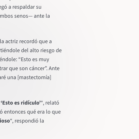
egó a respaldar su
 ambos senos— ante la
la actriz recordó que a
tiéndole del alto riesgo de
ciéndole: “Esto es muy
rar que son cáncer”. Ante
aré una [mastectomía]
:
‘Esto es ridículo’
“, relató
ntó entonces qué era lo que
ioso
“, respondió la