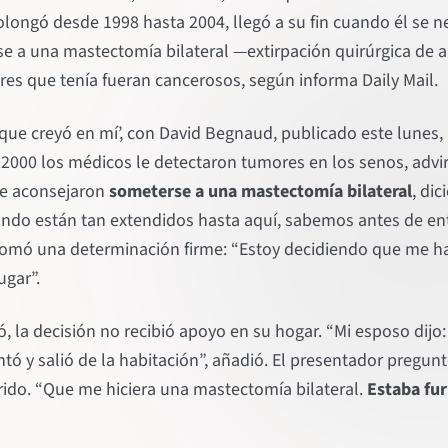
olongó desde 1998 hasta 2004, llegó a su fin cuando él se n
se a una mastectomía bilateral —extirpación quirúrgica de
es que tenía fueran cancerosos, según informa Daily Mail.
que creyó en mí’, con David Begnaud, publicado este lunes, 
 2000 los médicos le detectaron tumores en los senos, advir
 le aconsejaron
someterse a una mastectomía bilateral
, di
ndo están tan extendidos hasta aquí, sabemos antes de ent
tomó una determinación firme: “Estoy decidiendo que me h
ugar”.
, la decisión no recibió apoyo en su hogar. “Mi esposo dijo
ntó y salió de la habitación”, añadió. El presentador pregu
arido. “Que me hiciera una mastectomía bilateral.
Estaba fur