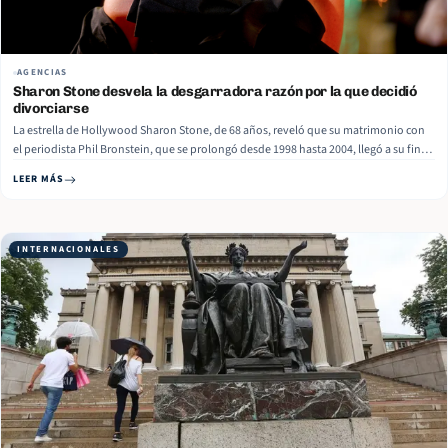
AGENCIAS
Sharon Stone desvela la desgarradora razón por la que decidió
divorciarse
La estrella de Hollywood Sharon Stone, de 68 años, reveló que su matrimonio con
el periodista Phil Bronstein, que se prolongó desde 1998 hasta 2004, llegó a su fin
cuando él se negó a respaldar su decisión de someterse a una mastectomía bilateral
LEER MÁS
—extirpación quirúrgica de ambos senos— ante… Read More
INTERNACIONALES