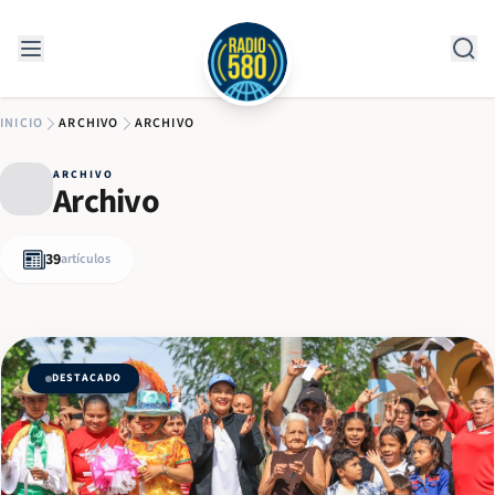
Saltar al contenido
INICIO
ARCHIVO
ARCHIVO
ARCHIVO
Archivo
39
artículos
DESTACADO