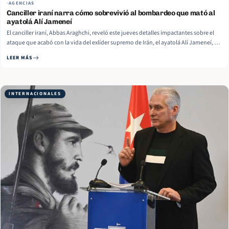
AGENCIAS
Canciller iraní narra cómo sobrevivió al bombardeo que mató al
ayatolá Alí Jameneí
El canciller iraní, Abbas Araghchi, reveló este jueves detalles impactantes sobre el
ataque que acabó con la vida del exlíder supremo de Irán, el ayatolá Alí Jameneí, y
confirmó que él mismo se encontraba presente en la oficina del líder en el
LEER MÁS
momento exacto del bombardeo conjunto de Estados… Read More
INTERNACIONALES