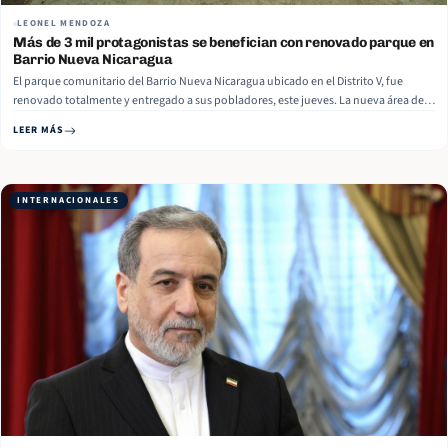
LEONEL MENDOZA
Más de 3 mil protagonistas se benefician con renovado parque en
Barrio Nueva Nicaragua
El parque comunitario del Barrio Nueva Nicaragua ubicado en el Distrito V, fue
renovado totalmente y entregado a sus pobladores, este jueves. La nueva área de
recreación mide 710 metros cuadrados, informaron las autoridades edilicias.
LEER MÁS
Durante la actividad de entrega, la Secretaria del Concejo Municipal, Jennifer
Porras, declaró que… Read More
INTERNACIONALES