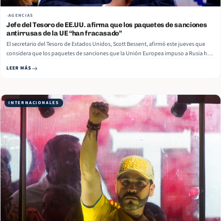
AGENCIAS
Jefe del Tesoro de EE.UU. afirma que los paquetes de sanciones
antirrusas de la UE “han fracasado”
El secretario del Tesoro de Estados Unidos, Scott Bessent, afirmó este jueves que
considera que los paquetes de sanciones que la Unión Europea impuso a Rusia han
sido un fracaso. “Los europeos, creo que ya van por su 20.° paquete de sanciones,
LEER MÁS
del que están muy orgullosos. Pero… Read More
INTERNACIONALES