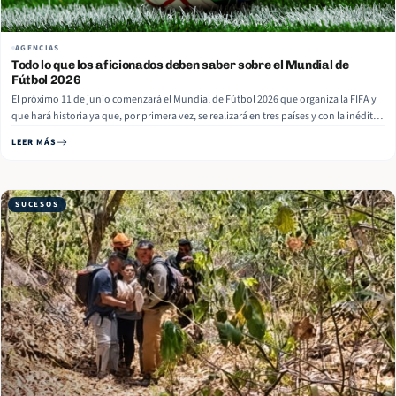
AGENCIAS
Todo lo que los aficionados deben saber sobre el Mundial de
Fútbol 2026
El próximo 11 de junio comenzará el Mundial de Fútbol 2026 que organiza la FIFA y
que hará historia ya que, por primera vez, se realizará en tres países y con la inédita
participación de 48 selecciones. Los 104 partidos del Mundial se disputarán durante
LEER MÁS
39 días en… Read More
SUCESOS