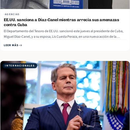
AGENCIAS
EE.UU. sanciona a Díaz-Canel mientras arrecia sus amenazas
contra Cuba
El Departamento del Tesoro de EE.UU. sancionó este jueves al presidente de Cuba,
Miguel Díaz-Canel, y a su esposa, Lis Cuesta Peraza, en una nueva acción de la
Administración de Donald Trump contra el país caribeño, que lleva meses
LEER MÁS
denunciando que desde Washington promueven una narrativa para justificar su…
Read More
INTERNACIONALES