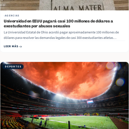
AGENCIAS
Universidad en EEUU pagará casi 100 millones de dólares a
exestudiantes por abusos sexuales
La Universidad Estatal de Ohio acordó pagar aproximadamente 100 millones de
dólares para resolver las demandas legales de casi 300 exestudiantes atletas
abusados sexualmente por un médico de la institución, informó CBS. El Consejo de
LEER MÁS
Fideicomisarios aprobó un acuerdo preliminar con 279 de los 280 supervivientes
involucrados en los litigios pendientes por… Read More
DEPORTES