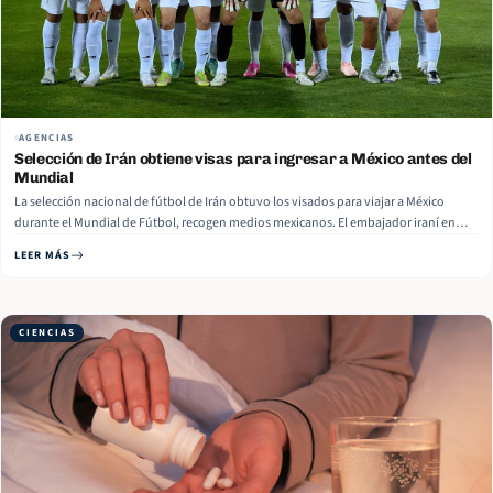
AGENCIAS
Selección de Irán obtiene visas para ingresar a México antes del
Mundial
La selección nacional de fútbol de Irán obtuvo los visados para viajar a México
durante el Mundial de Fútbol, recogen medios mexicanos. El embajador iraní en
Turquía, Mohammad Hassan Habibollahzadeh, afirmó que los documentos fueron
LEER MÁS
expedidos en 48 horas de forma excepcional. Actualmente concentrado en la capital
turca de Antalya, el conjunto iraní llegará… Read More
CIENCIAS