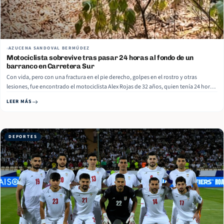
AZUCENA SANDOVAL BERMÚDEZ
Motociclista sobrevive tras pasar 24 horas al fondo de un
barranco en Carretera Sur
Con vida, pero con una fractura en el pie derecho, golpes en el rostro y otras
lesiones, fue encontrado el motociclista Alex Rojas de 32 años, quien tenía 24 horas
de estar al fondo de un barranco en las inmediaciones del Hotel Ticomo, Distrito III
LEER MÁS
de la capital. Read More
DEPORTES