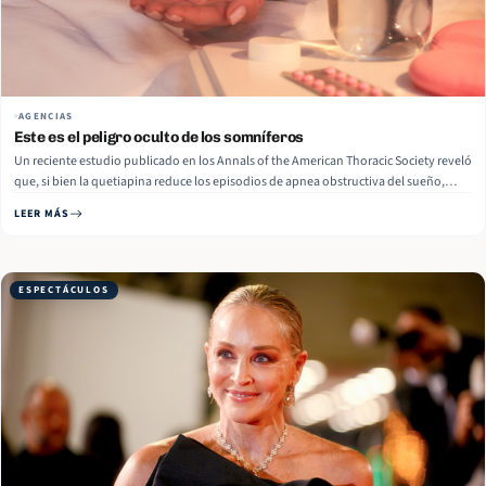
AGENCIAS
Este es el peligro oculto de los somníferos
Un reciente estudio publicado en los Annals of the American Thoracic Society reveló
que, si bien la quetiapina reduce los episodios de apnea obstructiva del sueño,
también provoca un deterioro significativo en la capacidad de conducción a la
LEER MÁS
mañana siguiente, informa FoxNews. Investigadores de la Universidad Flinders en
Adelaida, Australia, evaluaron a… Read More
ESPECTÁCULOS